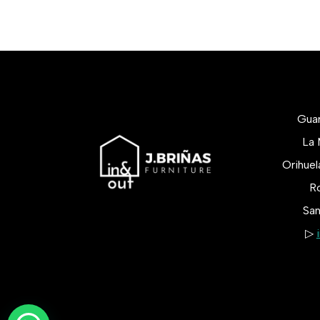
Gua
La 
Orihue
Ro
San
▷