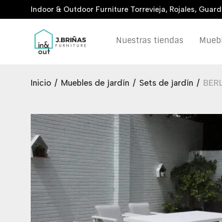
Indoor & Outdoor Furniture Torrevieja, Rojales, Guar
Nuestras tiendas
Muebl
Inicio
/
Muebles de jardín
/
Sets de jardín
/
BER