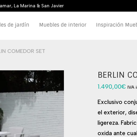
damar, La Marina & San Javier
es de jardín
Muebles de interior
Inspiración Mueb
LIN COMEDOR SET
BERLIN C
1.490,00
€
IVA 
Exclusivo conj
el exterior, di
ligereza. Fabri
oxida ante cua