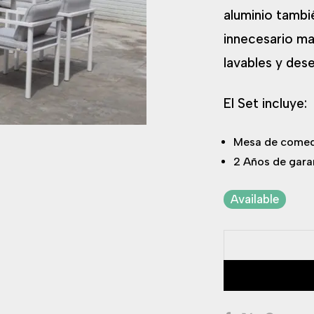
aluminio tambié
innecesario m
lavables y des
El Set incluye:
Mesa de comedo
2 Años de gara
Available