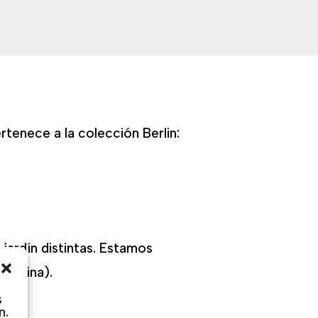
rtenece a la colección Berlin:
ardín distintas. Estamos
 Marina).
s
n.
.