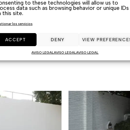
nsenting to these technologies will allow us to
ocess data such as browsing behavior or unique IDs
 this site.
a escoger la mejor opción para tu espacio.
tionar los servicios
ACCEPT
DENY
VIEW PREFERENCE
Categorías:
Aluminio
,
Sets de jardín
AVISO LEGAL
AVISO LEGAL
AVISO LEGAL