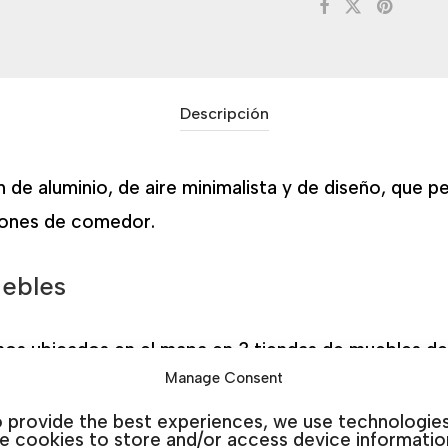
Descripción
de aluminio, de aire minimalista y de diseño, que pe
lones de comedor.
uebles
s ubicados en el mapa en 3 tiendas de muebles de j
Manage Consent
a Costa), Rojales (Ciudad Quesada) y Guardamar (La
 provide the best experiences, we use technologie
ke cookies to store and/or access device informatio
ialistas en decoración, sofás y muebles de exterior