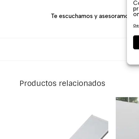
Co
pr
on
Te escuchamos y asesoramos par
Ges
Productos relacionados