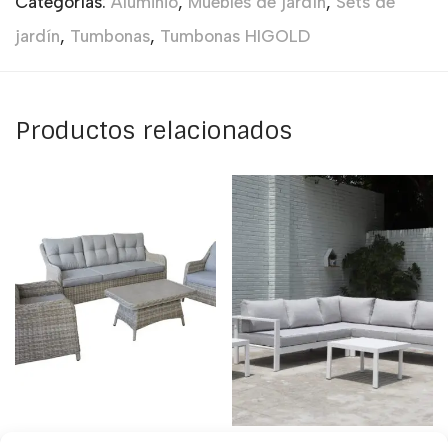
Categorías:
Aluminio
,
Muebles de jardín
,
Sets de
jardín
,
Tumbonas
,
Tumbonas HIGOLD
Productos relacionados