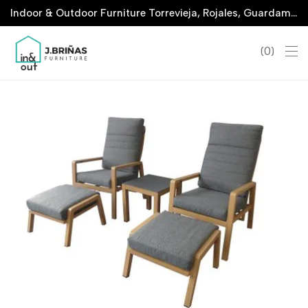
Indoor & Outdoor Furniture Torrevieja, Rojales, Guardamar, La Marina & San Javier
0