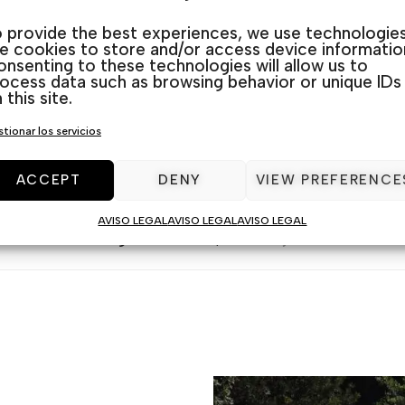
zas en un solo conjunto optimizarás mucho más tu p
 provide the best experiences, we use technologie
ke cookies to store and/or access device informatio
nsenting to these technologies will allow us to
,
Guardamar
,
La Marina
,
Rojales
&
San Javier
. En In&
ocess data such as browsing behavior or unique IDs
 this site.
de exterior. Te escuchamos y asesoramos para esco
tionar los servicios
ACCEPT
DENY
VIEW PREFERENCE
AVISO LEGAL
AVISO LEGAL
AVISO LEGAL
Categorías:
Rattan
,
Sets de jardín