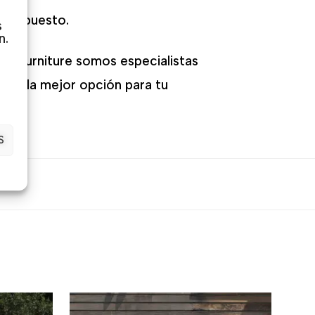
resupuesto.
s
n.
Out Furniture somos especialistas
ger la mejor opción para tu
S