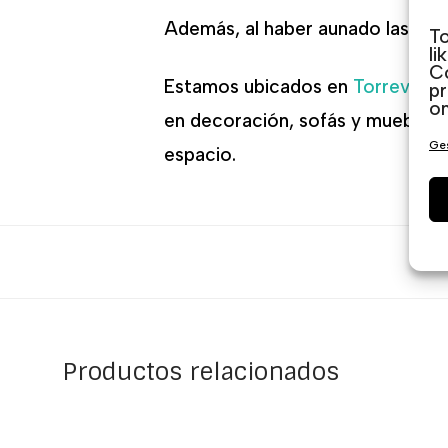
Además, al haber aunado las pie
To
li
Co
Estamos ubicados en
Torrevieja
pr
on
en decoración, sofás y muebles 
Ges
espacio.
Productos relacionados