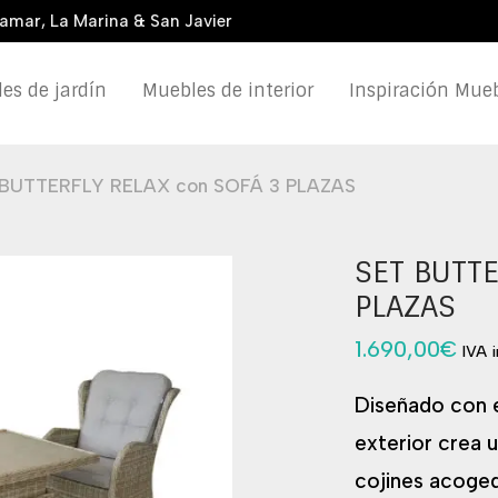
damar, La Marina & San Javier
es de jardín
Muebles de interior
Inspiración Mueb
 BUTTERFLY RELAX con SOFÁ 3 PLAZAS
SET BUTTE
PLAZAS
1.690,00
€
IVA 
Diseñado con e
exterior crea 
cojines acoge