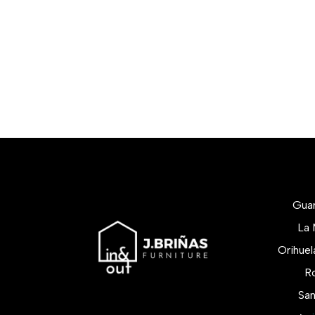
Gua
La 
Orihue
Ro
San