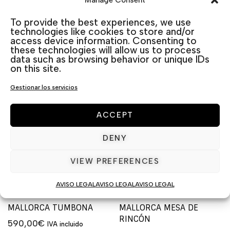
RINCONERA
270,00
€
IVA incluido
To provide the best experiences, we use
1.490,00
€
IVA incluido
Añadir al carrito
technologies like cookies to store and/or
access device information. Consenting to
Añadir al carrito
these technologies will allow us to process
data such as browsing behavior or unique IDs
on this site.
Gestionar los servicios
ACCEPT
DENY
VIEW PREFERENCES
AVISO LEGAL
AVISO LEGAL
AVISO LEGAL
MALLORCA TUMBONA
MALLORCA MESA DE
RINCÓN
590,00
€
IVA incluido