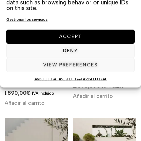
data such as browsing behavior or unique IDs
on this site.
Gestionar los servicios
ACCEPT
DENY
VIEW PREFERENCES
NOFI SOFÁ 2 PLAZAS
TAMARAMA SOFA SET
AVISO LEGAL
AVISO LEGAL
AVISO LEGAL
SET
2.090,00
€
IVA incluido
1.890,00
€
IVA incluido
Añadir al carrito
Añadir al carrito