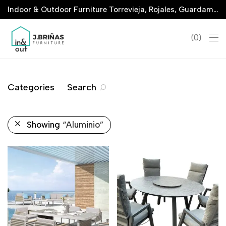
Indoor & Outdoor Furniture Torrevieja, Rojales, Guardamar, La Marina & San Javier
0
Categories
Search
Showing
“Aluminio”