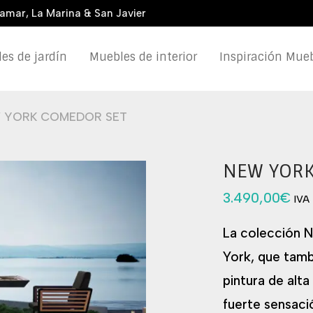
damar, La Marina & San Javier
es de jardín
Muebles de interior
Inspiración Mueb
 YORK COMEDOR SET
NEW YORK
3.490,00
€
IVA 
La colección 
York, que tambi
pintura de alt
fuerte sensaci