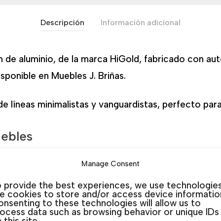
Descripción
Información adicional
 de aluminio, de la marca HiGold, fabricado con aut
isponible en Muebles J. Briñas.
de líneas minimalistas y vanguardistas, perfecto par
uebles
Manage Consent
,
Guardamar
,
La Marina
,
Rojales
&
San Javier
. En In&
de exterior. Te escuchamos y asesoramos para esco
 provide the best experiences, we use technologie
ke cookies to store and/or access device informatio
nsenting to these technologies will allow us to
ocess data such as browsing behavior or unique IDs
 this site.