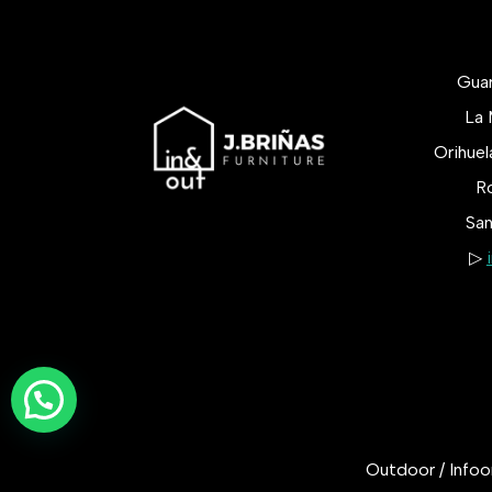
Gua
La 
Orihue
Ro
San
▷
Outdoor / Infoor