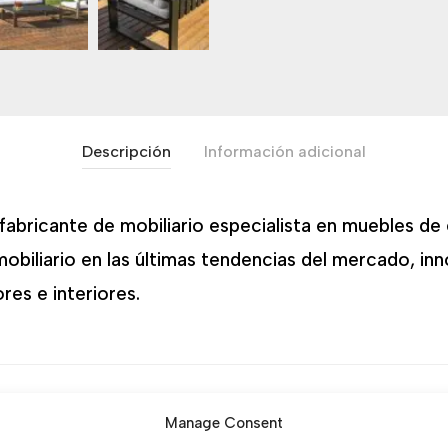
Descripción
Información adicional
abricante de mobiliario especialista en muebles de e
mobiliario en las últimas tendencias del mercado, i
res e interiores.
N/D
Categorías:
Sofás y Butacas
,
Sofás y Butacas Gard
Manage Consent