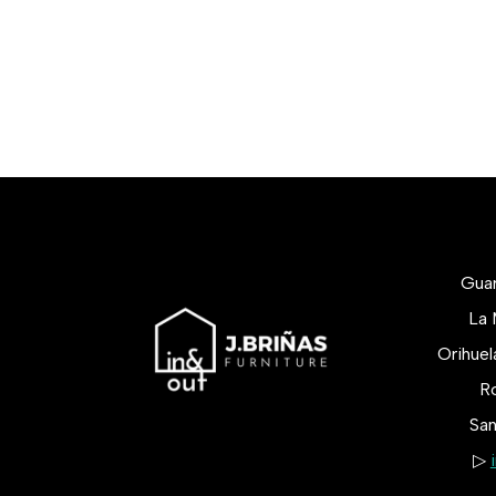
Gua
La 
Orihue
Ro
San
▷