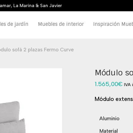
damar, La Marina & San Javier
es de jardín
Muebles de interior
Inspiración Mueb
dulo sofá 2 plazas Fermo Curve
Módulo so
1.565,00
€
IVA 
Módulo extensi
Aluminio
Material