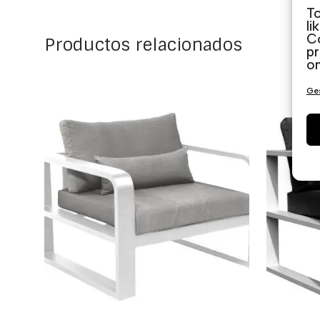
To
li
Co
Productos relacionados
pr
on
Ges