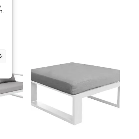
s
n.
S