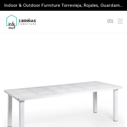
Indoor & Outdoor Furniture Torrevieja, Rojales, Guardamar, La Marina & San Javier
0