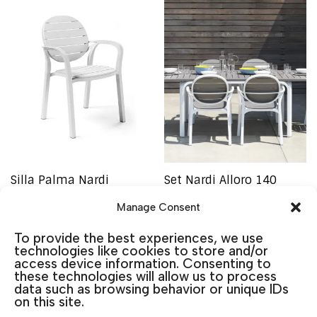
Silla Palma Nardi
Set Nardi Alloro 140
Palma
79,40
€
IVA incluido
Manage Consent
1.109,30
€
IVA incluido
Color
To provide the best experiences, we use
Añadir al carrito
technologies like cookies to store and/or
access device information. Consenting to
these technologies will allow us to process
Marca
data such as browsing behavior or unique IDs
on this site.