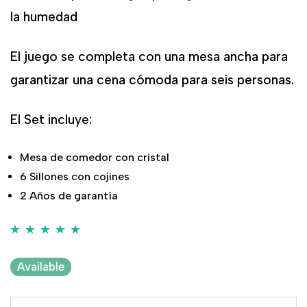
la humedad
El juego se completa con una mesa ancha para
garantizar una cena cómoda para seis personas.
El Set incluye:
Mesa de comedor con cristal
6 Sillones con cojines
2 Años de garantía
Valorado con
1
5.00
de 5 en
Available
base a
valoración de