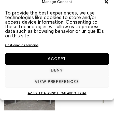
Manage Consent
Categorías:
Rattan
,
Sets de jardín
To provide the best experiences, we use
technologies like cookies to store and/or
access device information. Consenting to
these technologies will allow us to process
data such as browsing behavior or unique IDs
Productos relacionados
on this site.
Gestionar los servicios
ACCEPT
DENY
VIEW PREFERENCES
AVISO LEGAL
AVISO LEGAL
AVISO LEGAL