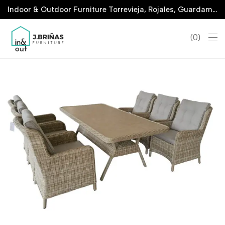
Indoor & Outdoor Furniture Torrevieja, Rojales, Guardamar, La Marina & San Javier
0